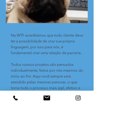
Na WTF acreditamos que todo cliente deve
ter a possibilidade de criar sua própria
linguagem, por isso para nós, é
fundamental criar uma relação de parceria.
Todos nossos projetos são pensados
individualmente, feitos por nós mesmos do
início ao fim. Aqui você sempre será
atendido pelas mesmas pessoas, o que
torna todo o processo mais ágil, efetivo e
afetivo também. Porque pra gente cada
cliente tem uma história única e especial,
que merece toda a nossa dedicação para
ser contada.