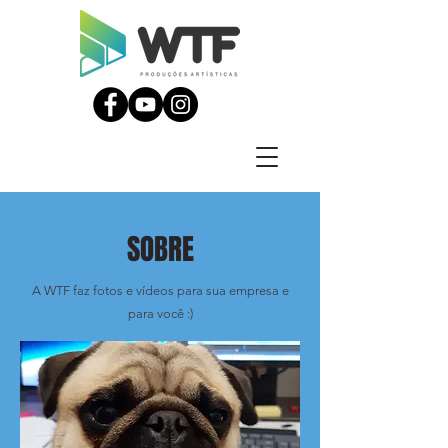
SOBRE
A WTF faz fotos e vídeos para sua empresa e
para você :)